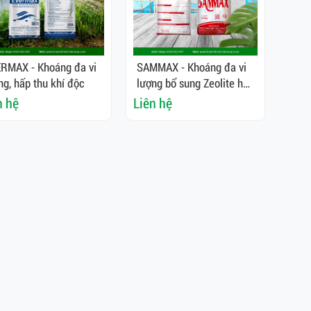
RMAX - Khoáng đa vi
SAMMAX - Khoáng đa vi
ng, hấp thu khí độc
lượng bổ sung Zeolite hạt,
hấp thụ khí độc
n hệ
Liên hệ