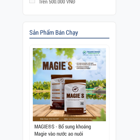
Trên 500.000 VNĐ
Sản Phẩm Bán Chạy
hoáng Magie
MAGIE®S - Bổ sung khoáng
CALCIUM®T9
Magie vào nước ao nuôi
Canxi vào n