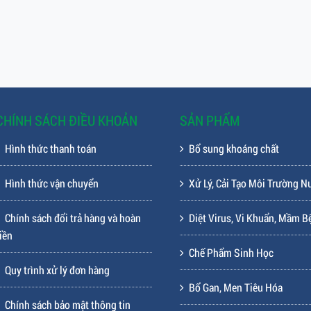
nh
Liên hệ
Li
CHÍNH SÁCH ĐIỀU KHOẢN
SẢN PHẨM
Hình thức thanh toán
Bổ sung khoáng chất
Hình thức vận chuyển
Xử Lý, Cải Tạo Môi Trường N
Chính sách đổi trả hàng và hoàn
Diệt Virus, Vi Khuẩn, Mầm B
iền
Chế Phẩm Sinh Học
Quy trình xử lý đơn hàng
Bổ Gan, Men Tiêu Hóa
Chính sách bảo mật thông tin