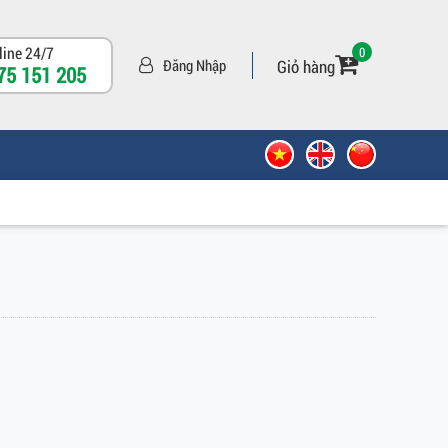
line 24/7
0
Giỏ hàng
Đăng Nhập
75 151 205