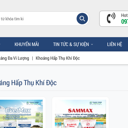
Hot
09
KHUYẾN MÃI
TIN TỨC & SỰ KIỆN
LIÊN HỆ
áng Đa Vi Lượng
|
Khoáng Hấp Thụ Khí Độc
áng Hấp Thụ Khí Độc