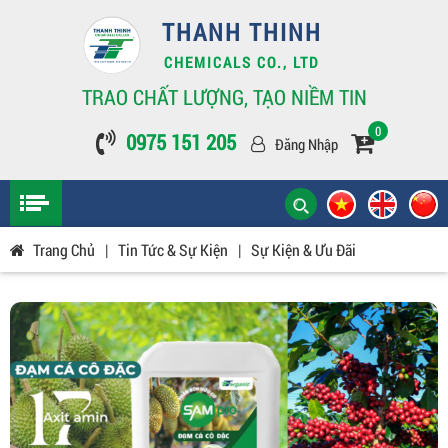
THANH THINH
CHEMICALS CO., LTD
TRAO CHẤT LƯỢNG, TẠO NIỀM TIN
0
0975 151 205
Đăng Nhập
Trang Chủ
|
Tin Tức & Sự Kiện
|
Sự Kiện & Ưu Đãi