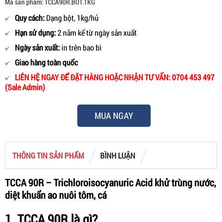
Mã sản phẩm: TCCA90R.BOT.1KG
Quy cách:
Dạng bột, 1kg/hủ
Hạn sử dụng:
2 năm kể từ ngày sản xuất
Ngày sản xuất:
in trên bao bì
Giao hàng toàn quốc
LIÊN HỆ NGAY ĐỂ ĐẶT HÀNG HOẶC NHẬN TƯ VẤN: 0704 453 497
(Sale Admin)
MUA NGAY
THÔNG TIN SẢN PHẨM
BÌNH LUẬN
TCCA 90R – Trichloroisocyanuric Acid khử trùng nước,
diệt khuẩn ao nuôi tôm, cá
1. TCCA 90R là gì?