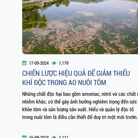
17-09-2024
1,179
CHIẾN LƯỢC HIỆU QUẢ ĐỂ GIẢM THIỂU
KHÍ ĐỘC TRONG AO NUÔI TÔM
Những chất độc hại bao gồm amoniac, nitrit và các chất 
nhiễm khác, có thể gây ảnh hưởng nghiêm trọng đến sức
khỏe tôm và sản lượng sản xuất. Hiểu và quản lý độc tố
trong nuôi tôm là điều cần thiết để duy trì một môi trườn
nuôi trồng thủy sản phát triển mạnh mẽ và đảm bảo tính
bền vững của các hoạt động nuôi tôm.