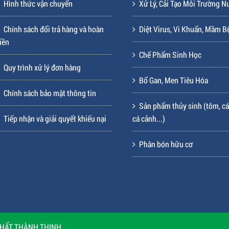
tháng đầu năm 2024 này.
1
2
CHÍNH SÁCH ĐIỀU KHOẢN
SẢN PHẨM
Hình thức thanh toán
Bổ sung khoáng chất
Hình thức vận chuyển
Xử Lý, Cải Tạo Môi Trường N
Chính sách đổi trả hàng và hoàn
Diệt Virus, Vi Khuẩn, Mầm B
iền
Chế Phẩm Sinh Học
Quy trình xử lý đơn hàng
Bổ Gan, Men Tiêu Hóa
Chính sách bảo mật thông tin