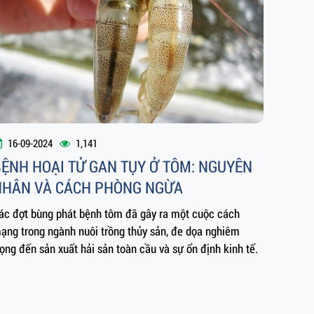
16-09-2024
1,141
BỆNH HOẠI TỬ GAN TỤY Ở TÔM: NGUYÊN
NHÂN VÀ CÁCH PHÒNG NGỪA
ác đợt bùng phát bệnh tôm đã gây ra một cuộc cách
ạng trong ngành nuôi trồng thủy sản, đe dọa nghiêm
rọng đến sản xuất hải sản toàn cầu và sự ổn định kinh tế.
25-07-2024
1,390