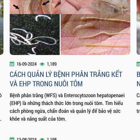
16-09-2024
1,189
CÁCH QUẢN LÝ BỆNH PHÂN TRẮNG KẾT
VÀ EHP TRONG NUÔI TÔM
ô
Bệnh phân trắng (WFS) và Enterocytozoon hepatopenaei
C
(EHP) là những thách thức lớn trong nuôi tôm. Tìm hiểu
m
cách phòng ngừa, chẩn đoán và quản lý để bảo vệ sức
t
g
khỏe và năng suất của tôm.