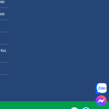
ước
ệnh