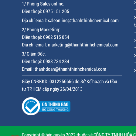
CÔNG TY TNHH HÓA CHẤT THÀNH THỊNH
Văn phòng: Khu Đô Thị Lakeview City, Số 1-3, Đường
Số 17, Phường Bình Trưng, Thành phố Hồ Chí Minh
1/ Phòng Sales online.
Điện thoại: 0975 151 205
Địa chỉ email: saleonline@thanhthinhchemical.com
t
2/ Phòng Marketing:
Điện thoại: 0962 515 054
Địa chỉ email: marketing@thanhthinhchemical.com
3/ Giám Đốc.