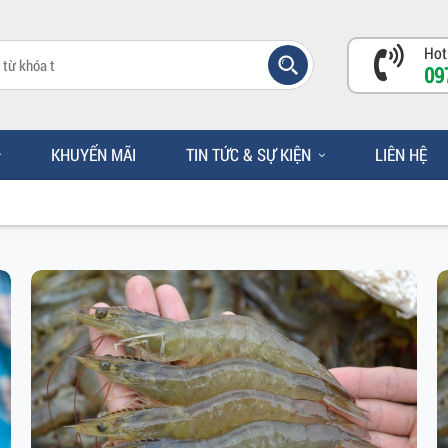
Hot
09
KHUYẾN MÃI
TIN TỨC & SỰ KIỆN
LIÊN HỆ