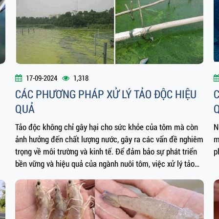
17-09-2024
1,318
CÁC PHƯƠNG PHÁP XỬ LÝ TẢO ĐỘC HIỆU
C
QUẢ
Tảo độc không chỉ gây hại cho sức khỏe của tôm mà còn
N
ảnh hưởng đến chất lượng nước, gây ra các vấn đề nghiêm
m
trọng về môi trường và kinh tế. Để đảm bảo sự phát triển
p
bền vững và hiệu quả của ngành nuôi tôm, việc xử lý tảo
độc một cách hiệu quả là điều cần thiết.