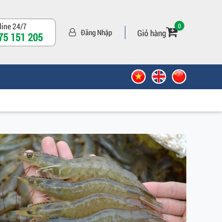
line 24/7
0
Giỏ hàng
Đăng Nhập
75 151 205