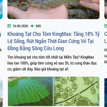
16-06-2026
845
g
Khoáng Tạt Cho Tôm KingMax: Tăng 18% Tỷ
C
Lệ Sống, Rút Ngắn Thời Gian Cứng Vỏ Tại
L
Đồng Bằng Sông Cửu Long
i
H
n
Tìm khoáng tạt cho tôm tốt nhất tại Miền Tây? KingMax
k
hòa tan 100%, giúp tôm cứng vỏ sau 2h, trị cong thân đục
cơ, giảm rớt đáy. Báo giá khoáng tạt sỉ!