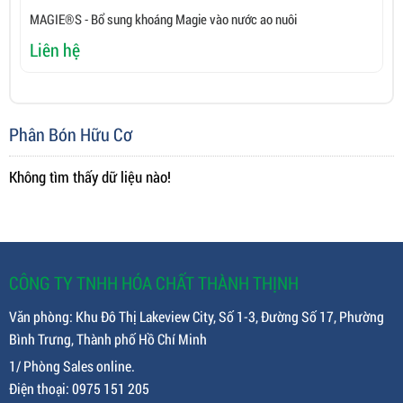
MAGIE®S - Bổ sung khoáng Magie vào nước ao nuôi
C
Liên hệ
L
Phân Bón Hữu Cơ
Không tìm thấy dữ liệu nào!
CÔNG TY TNHH HÓA CHẤT THÀNH THỊNH
Văn phòng: Khu Đô Thị Lakeview City, Số 1-3, Đường Số 17, Phường
Bình Trưng, Thành phố Hồ Chí Minh
1/ Phòng Sales online.
Điện thoại: 0975 151 205